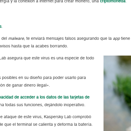
energía y la conexión a internet para crear monero, una
criptomoneda
.
s
.
e del
malware,
te enviará mensajes falsos asegurando que la
app
tiene 
avisos hasta que la acabes borrando.
Lab asegura que este virus es una especie de todo
as posibles en su diseño para poder usarlo para
ión de ganar dinero ilegal».
pacidad de acceder a los datos de las tarjetas de
a todas sus funciones, dejándolo inoperativo.
de ataque de este virus, Kaspersky Lab comprobó
 que el terminal se calienta y deforma la batería.