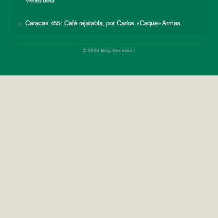
Venezuela
Caracas 455: Café rajatabla, por Carlos «Caque» Armas
© 2026 Blog Banesco |