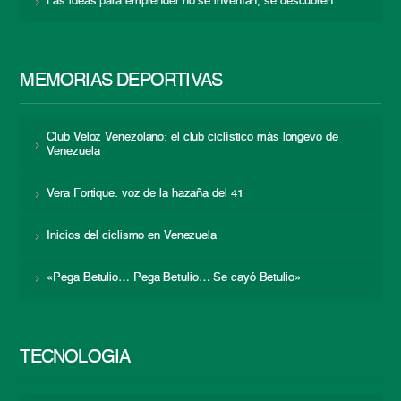
Las ideas para emprender no se inventan, se descubren
MEMORIAS DEPORTIVAS
Club Veloz Venezolano: el club ciclístico más longevo de
Venezuela
Vera Fortique: voz de la hazaña del 41
Inicios del ciclismo en Venezuela
«Pega Betulio… Pega Betulio… Se cayó Betulio»
TECNOLOGÍA