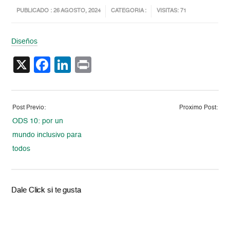
PUBLICADO : 26 AGOSTO, 2024
CATEGORIA :
VISITAS: 71
Diseños
X
Facebook
LinkedIn
Print
Post Previo:
Proximo Post:
ODS 10: por un
mundo inclusivo para
todos
Dale Click si te gusta