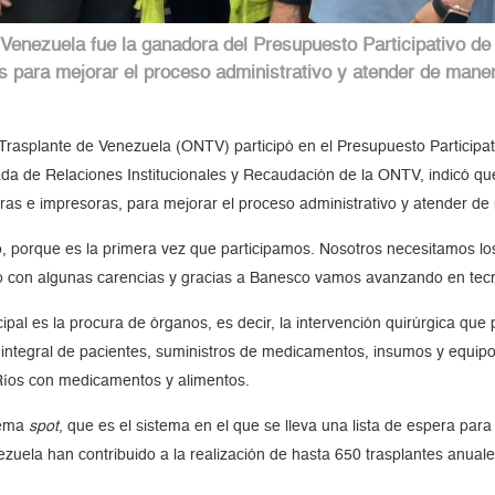
 Venezuela fue la ganadora del Presupuesto Participativo d
s para mejorar el proceso administrativo y atender de mane
e Trasplante de Venezuela (ONTV) participó en el Presupuesto Particip
a de Relaciones Institucionales y Recaudación de la ONTV, indicó que 
as e impresoras, para mejorar el proceso administrativo y atender de
 porque es la primera vez que participamos. Nosotros necesitamos l
do con algunas carencias y gracias a Banesco vamos avanzando en tecn
pal es la procura de órganos, es decir, la intervención quirúrgica que
n integral de pacientes, suministros de medicamentos, insumos y equip
 Ríos con medicamentos y alimentos.
stema
spot
, que es el sistema en el que se lleva una lista de espera par
ela han contribuido a la realización de hasta 650 trasplantes anuales,