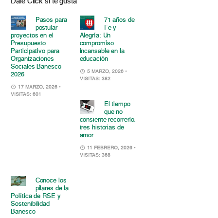
Dale Click si te gusta
Pasos para
71 años de
postular
Fe y
proyectos en el
Alegría: Un
Presupuesto
compromiso
Participativo para
incansable en la
Organizaciones
educación
Sociales Banesco
5 MARZO, 2026
•
2026
VISITAS: 382
17 MARZO, 2026
•
VISITAS: 601
El tiempo
que no
consiente recorrerlo:
tres historias de
amor
11 FEBRERO, 2026
•
VISITAS: 368
Conoce los
pilares de la
Política de RSE y
Sostenibilidad
Banesco