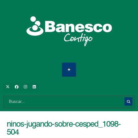
ninos-jugando-sobre-cesped_1098-
504