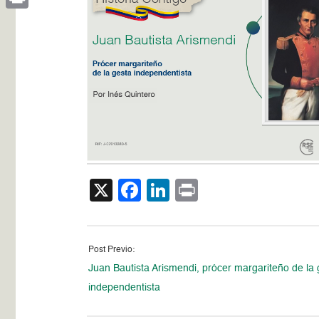
Print
X
Facebook
LinkedIn
Print
Post Previo:
Juan Bautista Arismendi, prócer margariteño de la 
independentista