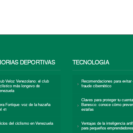
ORIAS DEPORTIVAS
TECNOLOGÍA
lub Veloz Venezolano: el club
Recomendaciones para evitar 
iclístico más longevo de
fraude cibernético
enezuela
Claves para proteger tu cuent
era Fortique: voz de la hazaña
Banesco: conoce cómo preven
el 41
estafas
nicios del ciclismo en Venezuela
Ventajas de la inteligencia artif
para pequeños emprendedore