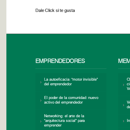
Dale Click si te gusta
EMPRENDEDORES
MEM
La autoeficacia: “motor invisible”
C
del emprendedor
c
V
El poder de la comunidad: nuevo
activo del emprendedor
V
d
Networking: el arte de la
“arquitectura social” para
I
emprender