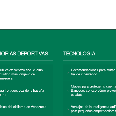
ORIAS DEPORTIVAS
TECNOLOGÍA
lub Veloz Venezolano: el club
Recomendaciones para evitar 
iclístico más longevo de
fraude cibernético
enezuela
Claves para proteger tu cuent
era Fortique: voz de la hazaña
Banesco: conoce cómo preven
el 41
estafas
nicios del ciclismo en Venezuela
Ventajas de la inteligencia artif
para pequeños emprendedore