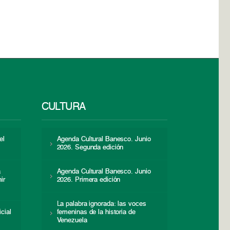
CULTURA
el
Agenda Cultural Banesco. Junio
2026. Segunda edición
a
Agenda Cultural Banesco. Junio
ir
2026. Primera edición
La palabra ignorada: las voces
icial
femeninas de la historia de
s
Venezuela