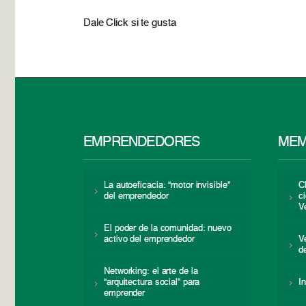
Dale Click si te gusta
EMPRENDEDORES
MEM
La autoeficacia: “motor invisible”
C
del emprendedor
c
V
El poder de la comunidad: nuevo
activo del emprendedor
V
d
Networking: el arte de la
“arquitectura social” para
I
emprender