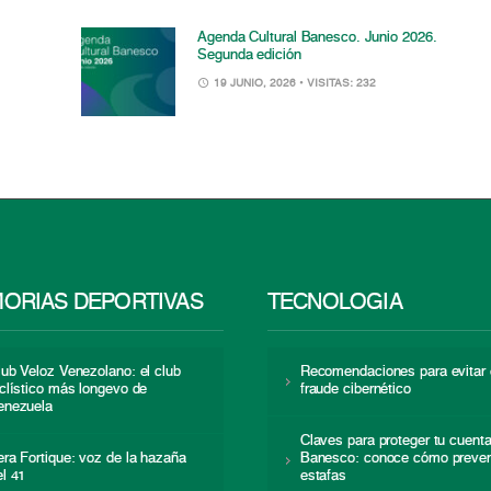
Agenda Cultural Banesco. Junio 2026.
Segunda edición
19 JUNIO, 2026
• VISITAS: 232
ORIAS DEPORTIVAS
TECNOLOGÍA
lub Veloz Venezolano: el club
Recomendaciones para evitar 
iclístico más longevo de
fraude cibernético
enezuela
Claves para proteger tu cuent
era Fortique: voz de la hazaña
Banesco: conoce cómo preven
el 41
estafas