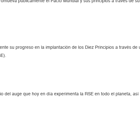
mueva públicamente el Pacto Mundial y sus principios a través de s
nte su progreso en la implantación de los Diez Principios a través de 
SE).
io del auge que hoy en día experimenta la RSE en todo el planeta, así