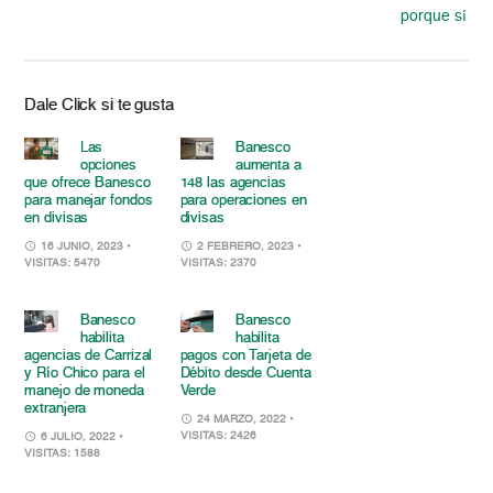
porque sí
Dale Click si te gusta
Las
Banesco
opciones
aumenta a
que ofrece Banesco
148 las agencias
para manejar fondos
para operaciones en
en divisas
divisas
16 JUNIO, 2023
•
2 FEBRERO, 2023
•
VISITAS: 5470
VISITAS: 2370
Banesco
Banesco
habilita
habilita
agencias de Carrizal
pagos con Tarjeta de
y Río Chico para el
Débito desde Cuenta
manejo de moneda
Verde
extranjera
24 MARZO, 2022
•
VISITAS: 2426
6 JULIO, 2022
•
VISITAS: 1588