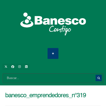
banesco_emprendedores_n°319