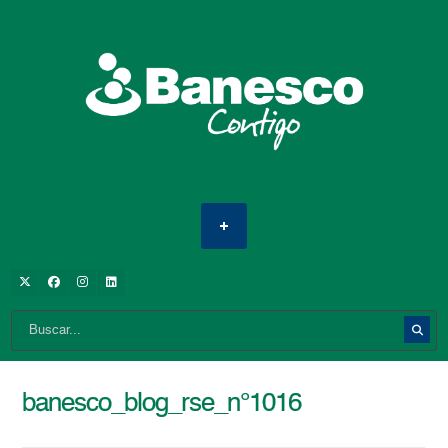
banesco_blog_rse_n°1016