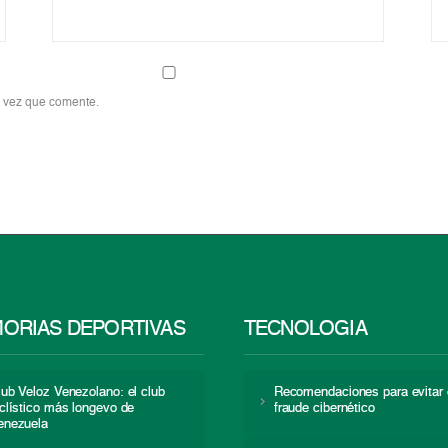
a vez que comente.
ORIAS DEPORTIVAS
TECNOLOGÍA
lub Veloz Venezolano: el club
Recomendaciones para evitar 
iclístico más longevo de
fraude cibernético
enezuela