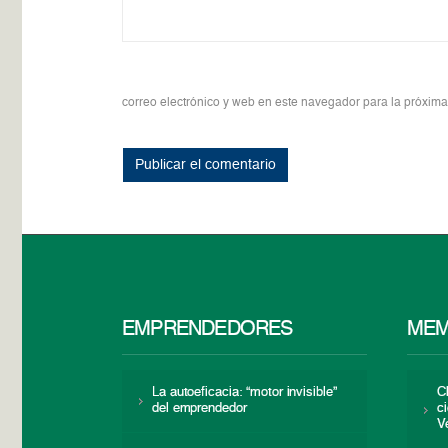
correo electrónico y web en este navegador para la próxim
EMPRENDEDORES
MEM
La autoeficacia: “motor invisible”
C
del emprendedor
c
V