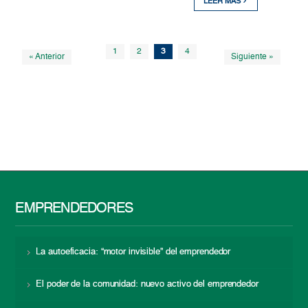
LEER MÁS
1
2
3
4
« Anterior
Siguiente »
EMPRENDEDORES
La autoeficacia: “motor invisible” del emprendedor
El poder de la comunidad: nuevo activo del emprendedor