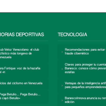
ORIAS DEPORTIVAS
TECNOLOGÍA
lub Veloz Venezolano: el club
Recomendaciones para evitar 
iclístico más longevo de
fraude cibernético
enezuela
Claves para proteger tu cuent
era Fortique: voz de la hazaña
Banesco: conoce cómo preven
el 41
estafas
nicios del ciclismo en Venezuela
Ventajas de la inteligencia artif
para pequeños emprendedore
Pega Betulio… Pega Betulio…
e cayó Betulio»
BanescoInnova anuncia su ter
edición