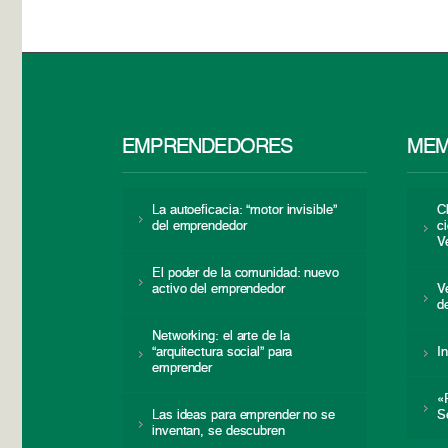
EMPRENDEDORES
MEM
La autoeficacia: “motor invisible”
C
del emprendedor
c
V
El poder de la comunidad: nuevo
activo del emprendedor
V
d
Networking: el arte de la
“arquitectura social” para
I
emprender
«
Las ideas para emprender no se
S
inventan, se descubren