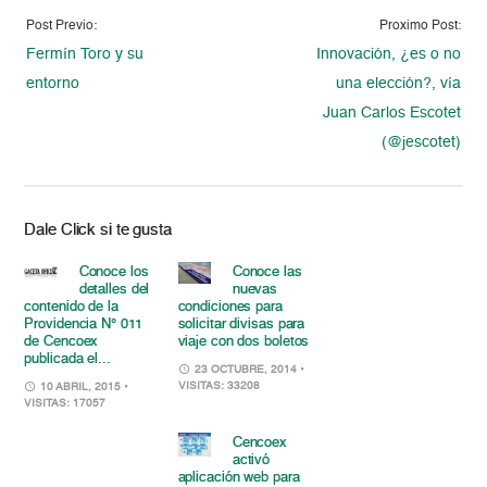
Post Previo:
Proximo Post:
Fermín Toro y su
Innovación, ¿es o no
entorno
una elección?, vía
Juan Carlos Escotet
(@jescotet)
Dale Click si te gusta
Conoce los
Conoce las
detalles del
nuevas
contenido de la
condiciones para
Providencia N° 011
solicitar divisas para
de Cencoex
viaje con dos boletos
publicada el...
23 OCTUBRE, 2014
•
VISITAS: 33208
10 ABRIL, 2015
•
VISITAS: 17057
Cencoex
activó
aplicación web para