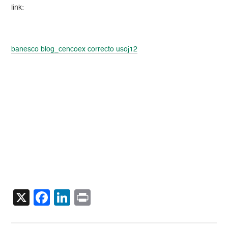
link:
banesco blog_cencoex correcto usoj12
X
Facebook
LinkedIn
Print