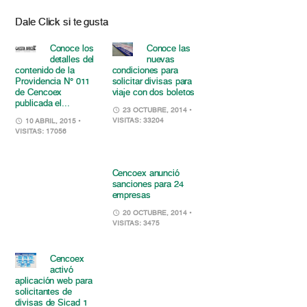
Dale Click si te gusta
Conoce los
Conoce las
detalles del
nuevas
contenido de la
condiciones para
Providencia N° 011
solicitar divisas para
de Cencoex
viaje con dos boletos
publicada el...
23 OCTUBRE, 2014
•
VISITAS: 33204
10 ABRIL, 2015
•
VISITAS: 17056
Cencoex anunció
sanciones para 24
empresas
20 OCTUBRE, 2014
•
VISITAS: 3475
Cencoex
activó
aplicación web para
solicitantes de
divisas de Sicad 1