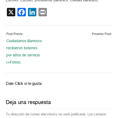
Escotet, Escotet, presidente Banesco, Ciudad Banesco,
X
Facebook
LinkedIn
Print
Post Previo:
Proximo Post:
Ciudadanos Banesco
recibieron botones
por años de servicio
(+Fotos)
Dale Click si te gusta
Deja una respuesta
Tu dirección de correo electrónico no será publicada.
Los campos