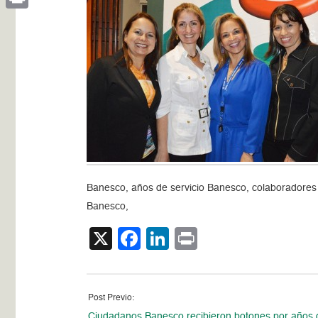
Print
Banesco, años de servicio Banesco, colaboradores
Banesco,
X
Facebook
LinkedIn
Print
Post Previo:
Ciudadanos Banesco recibieron botones por años 