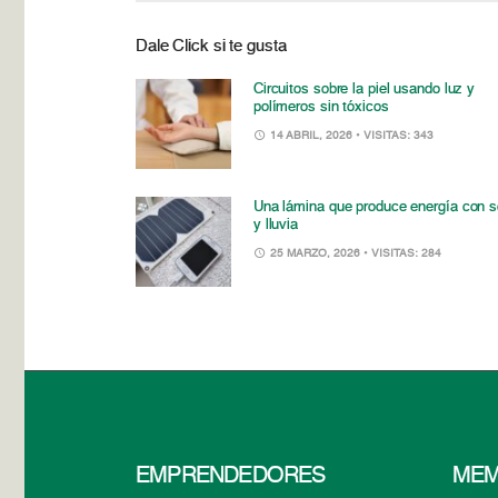
Dale Click si te gusta
Circuitos sobre la piel usando luz y
polímeros sin tóxicos
14 ABRIL, 2026
• VISITAS: 343
Una lámina que produce energía con s
y lluvia
25 MARZO, 2026
• VISITAS: 284
EMPRENDEDORES
MEM