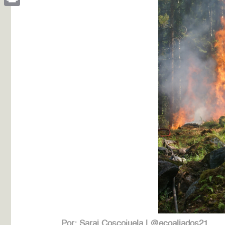
Print
Por: Sarai Coscojuela | @ecoaliados21