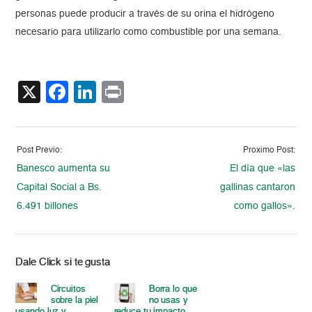
personas puede producir a través de su orina el hidrógeno
necesario para utilizarlo como combustible por una semana.
X
Facebook
LinkedIn
Print
Post Previo:
Proximo Post:
Banesco aumenta su
El día que «las
Capital Social a Bs.
gallinas cantaron
6.491 billones
como gallos».
Dale Click si te gusta
Circuitos
Borra lo que
sobre la piel
no usas y
usando luz y
reduce tu impacto