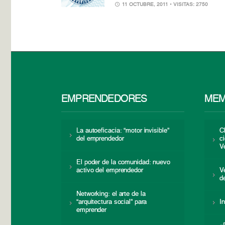
11 OCTUBRE, 2011
• VISITAS: 2750
EMPRENDEDORES
MEM
La autoeficacia: “motor invisible”
C
del emprendedor
c
V
El poder de la comunidad: nuevo
activo del emprendedor
V
d
Networking: el arte de la
“arquitectura social” para
I
emprender