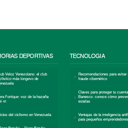
ORIAS DEPORTIVAS
TECNOLOGÍA
lub Veloz Venezolano: el club
Recomendaciones para evitar 
iclístico más longevo de
fraude cibernético
enezuela
Claves para proteger tu cuent
era Fortique: voz de la hazaña
Banesco: conoce cómo preven
el 41
estafas
nicios del ciclismo en Venezuela
Ventajas de la inteligencia artif
para pequeños emprendedore