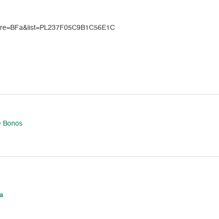
ature=BFa&list=PL237F05C9B1C56E1C
e Bonos
a