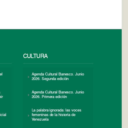
CULTURA
el
Agenda Cultural Banesco. Junio
2026. Segunda edición
a
Agenda Cultural Banesco. Junio
ir
2026. Primera edición
La palabra ignorada: las voces
icial
femeninas de la historia de
s
Venezuela