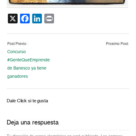
X
Facebook
LinkedIn
Print
Post Previo:
Proximo Post:
Concurso
#GenteQueEmprende
de Banesco ya tiene
ganadores
Dale Click si te gusta
Deja una respuesta