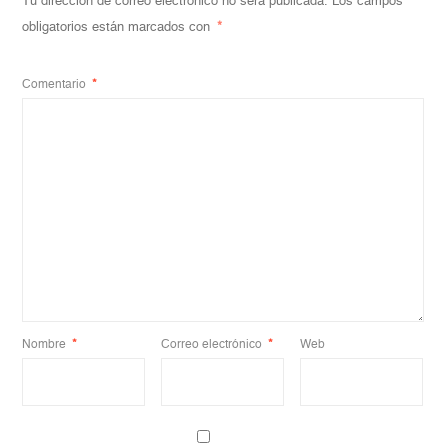
Tu dirección de correo electrónico no será publicada.
Los campos
obligatorios están marcados con
*
Comentario
*
Nombre
*
Correo electrónico
*
Web