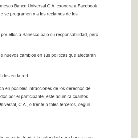
 Banesco Banco Universal C.A. exonera a Facebook
que se programen y a los reclamos de los
 por ellos a Banesco bajo su responsabilidad, pero
de nuevos cambios en sus políticas que afectarán
idos en la red.
ada en posibles infracciones de los derechos de
ados por el participante, éste asumirá cuantos
versal, C.A., o frente a tales terceros, según
n usuario, tendrá la autoridad para borrar y en