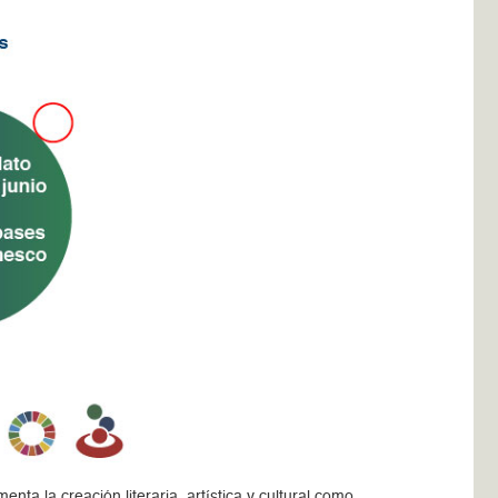
ta la creación literaria, artística y cultural como