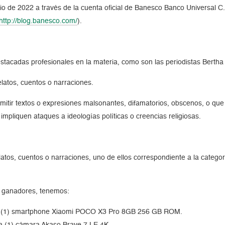
nio de 2022 a través de la cuenta oficial de Banesco Banco Universal C
http://blog.banesco.com/
).
 destacadas profesionales en la materia, como son las periodistas Bertha
latos, cuentos o narraciones.
dmitir textos o expresiones malsonantes, difamatorios, obscenos, o que 
pliquen ataques a ideologías políticas o creencias religiosas.
tos, cuentos o narraciones, uno de ellos correspondiente a la categorí
s ganadores, tenemos:
(1) smartphone Xiaomi POCO X3 Pro 8GB 256 GB ROM.
a (1) cámara Akaso Brave 7 LE 4K.