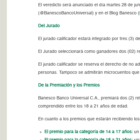
El veredicto será anunciado el día martes 28 de ju
(
@BanescoBancoUniversal)
y en el Blog Banesco (
Del Jurado
El jurado calificador estará integrado por tres (3)
El Jurado seleccionará como ganadores dos (02) re
El jurado calificador se reserva el derecho de no a
personas. Tampoco se admitirán microcuentos que im
De la Premiación y los Premios
Banesco Banco Universal C.A., premiará dos (2) rela
comprendido entre los 18 a 21 años de edad.
En cuanto a los premios que estarán recibiendo lo
El premio para la categoría de 14 a 17 años:
un 
El premio para la categoría de 18 a 21 años:
un