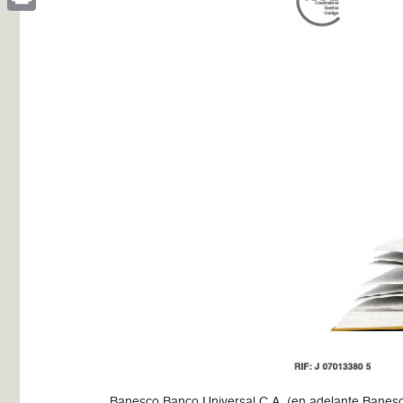
Print
Banesco Banco Universal C.A. (en adelante Banesco),