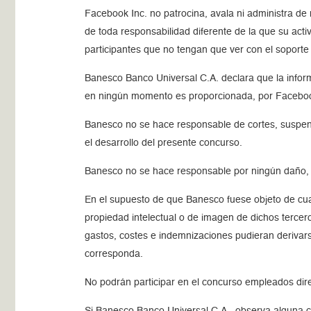
Facebook Inc. no patrocina, avala ni administra d
de toda responsabilidad diferente de la que su act
participantes que no tengan que ver con el soporte v
Banesco Banco Universal C.A. declara que la inform
en ningún momento es proporcionada, por Faceboo
Banesco no se hace responsable de cortes, suspens
el desarrollo del presente concurso.
Banesco no se hace responsable por ningún daño, el
En el supuesto de que Banesco fuese objeto de cualq
propiedad intelectual o de imagen de dichos tercero
gastos, costes e indemnizaciones pudieran derivarse
corresponda.
No podrán participar en el concurso empleados dir
Si Banesco Banco Universal C.A., observa alguna co