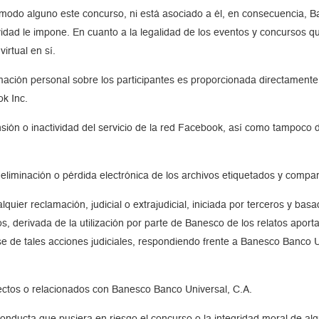
e modo alguno este concurso, ni está asociado a él, en consecuencia,
ividad le impone. En cuanto a la legalidad de los eventos y concursos 
irtual en sí.
ación personal sobre los participantes es proporcionada directamente
k Inc.
ión o inactividad del servicio de la red Facebook, así como tampoco 
iminación o pérdida electrónica de los archivos etiquetados y compart
uier reclamación, judicial o extrajudicial, iniciada por terceros y bas
s, derivada de la utilización por parte de Banesco de los relatos aport
 de tales acciones judiciales, respondiendo frente a Banesco Banco Uni
ectos o relacionados con Banesco Banco Universal, C.A.
nducta que pusiera en riesgo el concurso o la integridad moral de algú