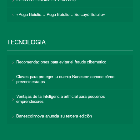
Inicios del ciclismo en Venezuela
«Pega Betulio… Pega Betulio… Se cayó Betulio»
TECNOLOGÍA
Recomendaciones para evitar el fraude cibernético
Claves para proteger tu cuenta Banesco: conoce cómo
prevenir estafas
Ventajas de la inteligencia artificial para pequeños
emprendedores
BanescoInnova anuncia su tercera edición