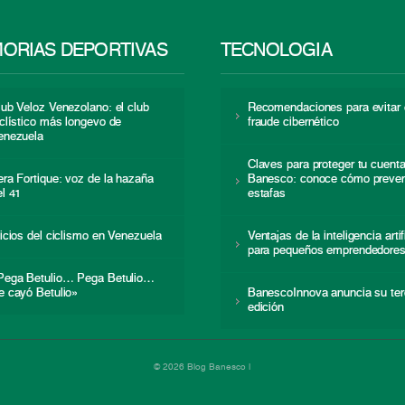
ORIAS DEPORTIVAS
TECNOLOGÍA
lub Veloz Venezolano: el club
Recomendaciones para evitar 
iclístico más longevo de
fraude cibernético
enezuela
Claves para proteger tu cuent
era Fortique: voz de la hazaña
Banesco: conoce cómo preven
el 41
estafas
nicios del ciclismo en Venezuela
Ventajas de la inteligencia artif
para pequeños emprendedore
Pega Betulio… Pega Betulio…
e cayó Betulio»
BanescoInnova anuncia su ter
edición
© 2026 Blog Banesco |