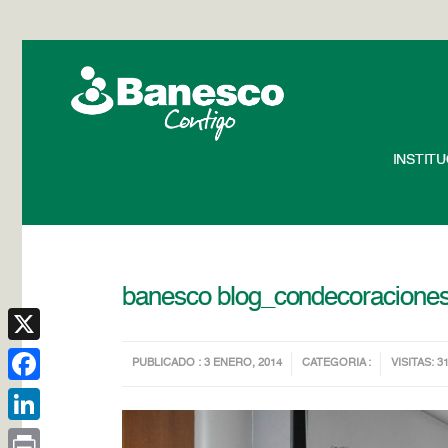
INSTIT
banesco blog_condecoraciones 
X
PUBLICADO : 3 ENERO, 2014
CATEGORIA :
VISITAS: 3
Facebook
LinkedIn