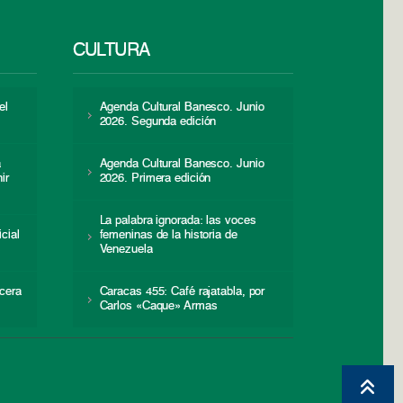
CULTURA
el
Agenda Cultural Banesco. Junio
2026. Segunda edición
a
Agenda Cultural Banesco. Junio
ir
2026. Primera edición
La palabra ignorada: las voces
icial
femeninas de la historia de
s
Venezuela
cera
Caracas 455: Café rajatabla, por
Carlos «Caque» Armas