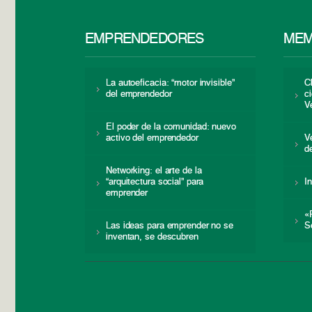
EMPRENDEDORES
MEM
La autoeficacia: “motor invisible”
C
del emprendedor
c
V
El poder de la comunidad: nuevo
activo del emprendedor
V
d
Networking: el arte de la
“arquitectura social” para
I
emprender
«
Las ideas para emprender no se
S
inventan, se descubren