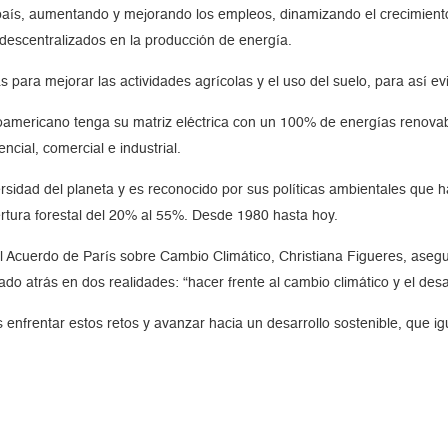
el país, aumentando y mejorando los empleos, dinamizando el crecimie
 descentralizados en la producción de energía.
para mejorar las actividades agrícolas y el uso del suelo, para así evi
oamericano tenga su matriz eléctrica con un 100% de energías renovabl
ncial, comercial e industrial.
rsidad del planeta y es reconocido por sus políticas ambientales que h
ertura forestal del 20% al 55%. Desde 1980 hasta hoy.
del Acuerdo de París sobre Cambio Climático, Christiana Figueres, ase
 atrás en dos realidades: “hacer frente al cambio climático y el desar
enfrentar estos retos y avanzar hacia un desarrollo sostenible, que 