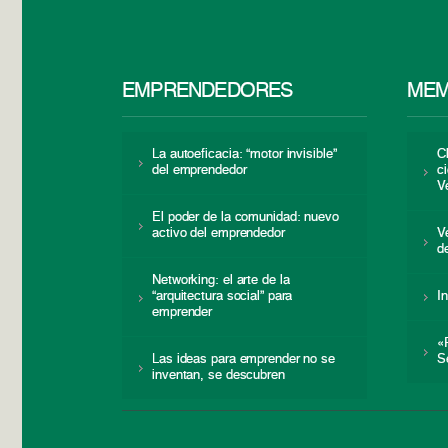
EMPRENDEDORES
MEM
La autoeficacia: “motor invisible”
C
del emprendedor
c
V
El poder de la comunidad: nuevo
activo del emprendedor
V
d
Networking: el arte de la
“arquitectura social” para
I
emprender
«
Las ideas para emprender no se
S
inventan, se descubren