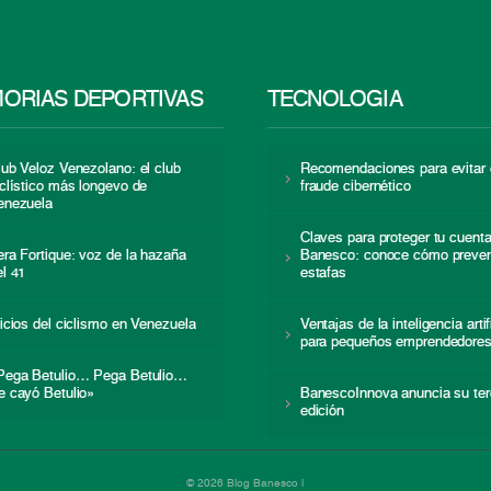
ORIAS DEPORTIVAS
TECNOLOGÍA
lub Veloz Venezolano: el club
Recomendaciones para evitar 
iclístico más longevo de
fraude cibernético
enezuela
Claves para proteger tu cuent
era Fortique: voz de la hazaña
Banesco: conoce cómo preven
el 41
estafas
nicios del ciclismo en Venezuela
Ventajas de la inteligencia artif
para pequeños emprendedore
Pega Betulio… Pega Betulio…
e cayó Betulio»
BanescoInnova anuncia su ter
edición
© 2026 Blog Banesco |