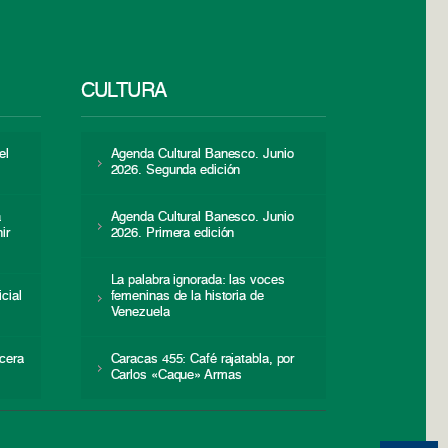
CULTURA
el
Agenda Cultural Banesco. Junio
2026. Segunda edición
a
Agenda Cultural Banesco. Junio
ir
2026. Primera edición
La palabra ignorada: las voces
icial
femeninas de la historia de
s
Venezuela
cera
Caracas 455: Café rajatabla, por
Carlos «Caque» Armas