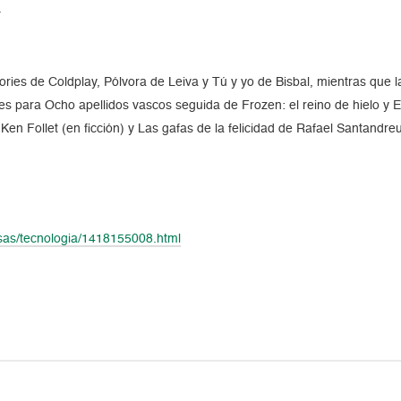
.
ies de Coldplay, Pólvora de Leiva y Tú y yo de Bisbal, mientras que 
p es para Ocho apellidos vascos seguida de Frozen: el reino de hielo y El
en Follet (en ficción) y Las gafas de la felicidad de Rafael Santandreu
as/tecnologia/1418155008.html