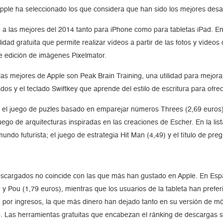
pple ha seleccionado los que considera que han sido los mejores desarr
n a las mejores del 2014 tanto para iPhone como para tabletas iPad. En
idad gratuita que permite realizar vídeos a partir de las fotos y vídeo
de edición de imágenes Pixelmator.
 las mejores de Apple son Peak Brain Training, una utilidad para mejora
s y el teclado Swiftkey que aprende del estilo de escritura para ofrece
es el juego de puzles basado en emparejar números Threes (2,69 euros),
uego de arquitecturas inspiradas en las creaciones de Escher. En la li
mundo futurista; el juego de estrategia Hit Man (4,49) y el título de p
 descargados no coincide con las que más han gustado en Apple. En E
y Pou (1,79 euros), mientras que los usuarios de la tableta han prefer
ng por ingresos, la que más dinero han dejado tanto en su versión de m
 Las herramientas gratuitas que encabezan el ránking de descargas so