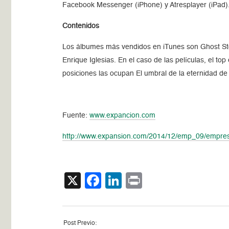
Facebook Messenger (iPhone) y Atresplayer (iPad)
Contenidos
Los álbumes más vendidos en iTunes son Ghost Stor
Enrique Iglesias. En el caso de las películas, el to
posiciones las ocupan El umbral de la eternidad de K
Fuente:
www.expancion.com
http://www.expansion.com/2014/12/emp_09/empres
X
Facebook
LinkedIn
Print
Post Previo: