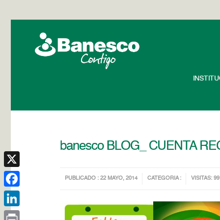
INSTIT
banesco BLOG_ CUENTA REG
X
PUBLICADO : 22 MAYO, 2014
CATEGORIA :
VISITAS: 99
Facebook
LinkedIn