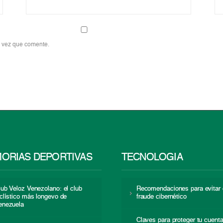
a vez que comente.
ORIAS DEPORTIVAS
TECNOLOGÍA
lub Veloz Venezolano: el club
Recomendaciones para evitar 
iclístico más longevo de
fraude cibernético
enezuela
Claves para proteger tu cuent