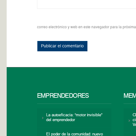
correo electrónico y web en este navegador para la próxim
EMPRENDEDORES
MEM
La autoeficacia: “motor invisible”
C
del emprendedor
c
V
El poder de la comunidad: nuevo