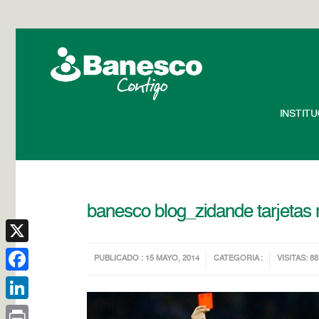
INSTIT
banesco blog_zidande tarjetas 
X
PUBLICADO : 15 MAYO, 2014
CATEGORIA :
VISITAS: 88
Facebook
LinkedIn