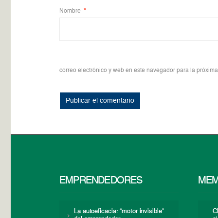
Nombre
*
correo electrónico y web en este navegador para la próxim
EMPRENDEDORES
MEM
La autoeficacia: “motor invisible”
C