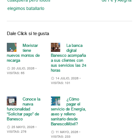
cualquiera pero todos
de Fe y Alegría
elegimos batallarlo
Dale Click si te gusta
Movistar
La banca
tiene
digital
nuevos montos de
Banesco acompaña
recarga
a sus clientes con
sus servicios las 24
20 JULIO, 2026
•
horas
VISITAS: 65
14 JULIO, 2026
•
VISITAS: 101
Conoce la
¿Cómo
nueva
pagar el
funcionalidad
servicio de Energía,
“Solicitar pago” de
aseo y relleno
Banesco
sanitario desde
BanescoMóvil?
25 MAYO, 2026
•
VISITAS: 276
11 MAYO, 2026
•
VISITAS: 233