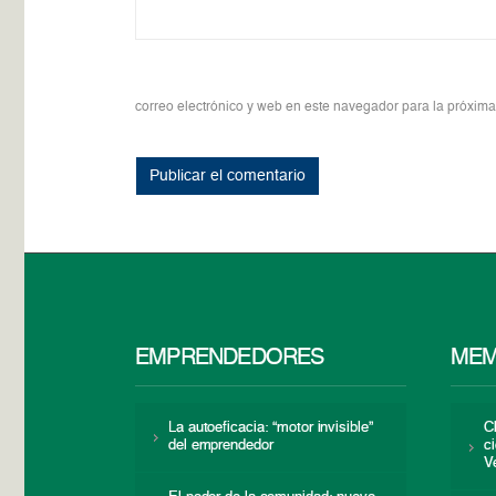
correo electrónico y web en este navegador para la próxim
EMPRENDEDORES
MEM
La autoeficacia: “motor invisible”
C
del emprendedor
c
V