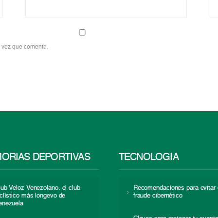
a vez que comente.
ORIAS DEPORTIVAS
TECNOLOGÍA
lub Veloz Venezolano: el club
Recomendaciones para evitar 
iclístico más longevo de
fraude cibernético
enezuela