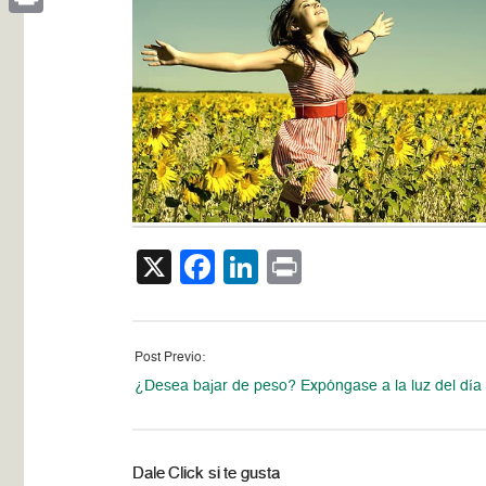
Print
X
Facebook
LinkedIn
Print
Post Previo:
¿Desea bajar de peso? Expóngase a la luz del día
Dale Click si te gusta