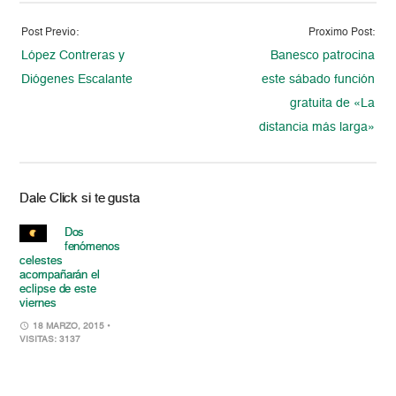
Post Previo:
Proximo Post:
López Contreras y
Banesco patrocina
Diógenes Escalante
este sábado función
gratuita de «La
distancia más larga»
Dale Click si te gusta
Dos
fenómenos
celestes
acompañarán el
eclipse de este
viernes
18 MARZO, 2015
•
VISITAS: 3137