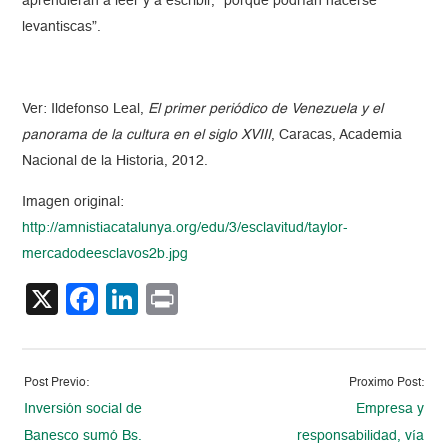
aprendieran a leer y a escribir, “porque podrían hacerse
levantiscas”.
Ver: Ildefonso Leal,
El primer periódico de Venezuela y el
panorama de la cultura en el siglo XVIII
, Caracas, Academia
Nacional de la Historia, 2012.
Imagen original:
http://amnistiacatalunya.org/edu/3/esclavitud/taylor-
mercadodeesclavos2b.jpg
X
Facebook
LinkedIn
Print
Post Previo:
Proximo Post:
Inversión social de
Empresa y
Banesco sumó Bs.
responsabilidad, vía