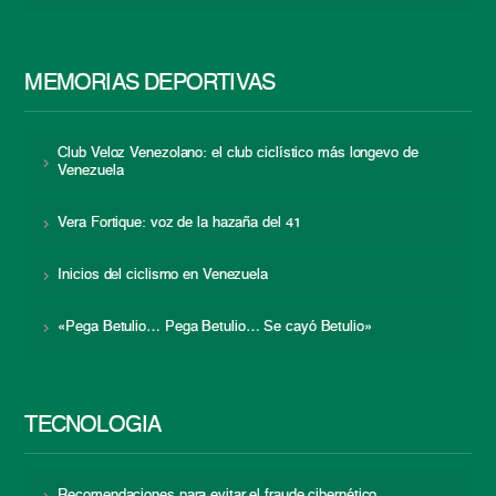
MEMORIAS DEPORTIVAS
Club Veloz Venezolano: el club ciclístico más longevo de
Venezuela
Vera Fortique: voz de la hazaña del 41
Inicios del ciclismo en Venezuela
«Pega Betulio… Pega Betulio… Se cayó Betulio»
TECNOLOGÍA
Recomendaciones para evitar el fraude cibernético