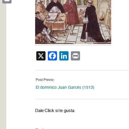
Print
X
Facebook
LinkedIn
Print
Post Previo:
El dominico Juan Garcés (1513)
Dale Click si te gusta