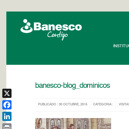
INSTIT
banesco-blog_dominicos
X
PUBLICADO : 30 OCTUBRE, 2015
CATEGORIA :
VISITA
Facebook
LinkedIn