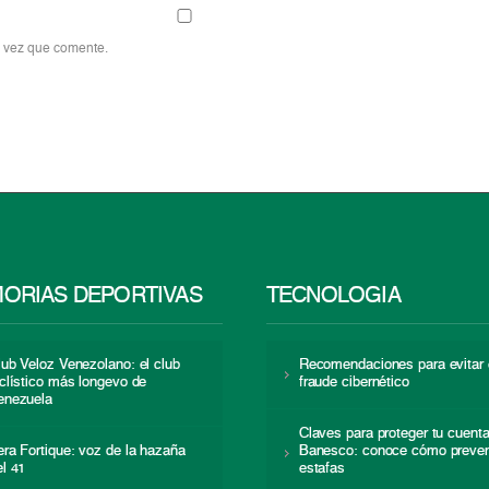
a vez que comente.
ORIAS DEPORTIVAS
TECNOLOGÍA
lub Veloz Venezolano: el club
Recomendaciones para evitar 
iclístico más longevo de
fraude cibernético
enezuela
Claves para proteger tu cuent
era Fortique: voz de la hazaña
Banesco: conoce cómo preven
el 41
estafas