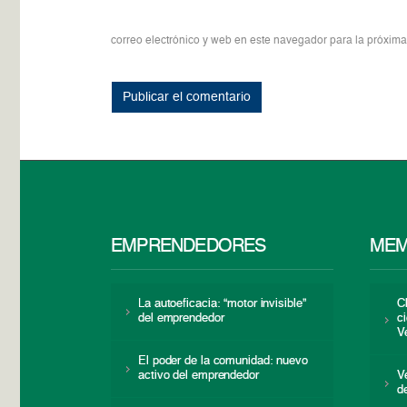
correo electrónico y web en este navegador para la próxim
EMPRENDEDORES
MEM
La autoeficacia: “motor invisible”
C
del emprendedor
c
V
El poder de la comunidad: nuevo
activo del emprendedor
V
d