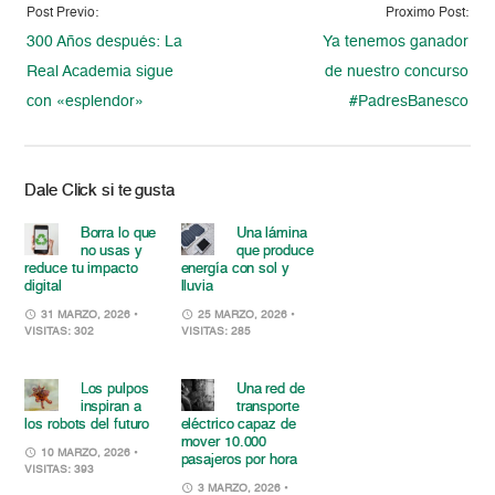
Post Previo:
Proximo Post:
300 Años después: La
Ya tenemos ganador
Real Academia sigue
de nuestro concurso
con «esplendor»
#PadresBanesco
Dale Click si te gusta
Borra lo que
Una lámina
no usas y
que produce
reduce tu impacto
energía con sol y
digital
lluvia
31 MARZO, 2026
•
25 MARZO, 2026
•
VISITAS: 302
VISITAS: 285
Los pulpos
Una red de
inspiran a
transporte
los robots del futuro
eléctrico capaz de
mover 10.000
10 MARZO, 2026
•
pasajeros por hora
VISITAS: 393
3 MARZO, 2026
•