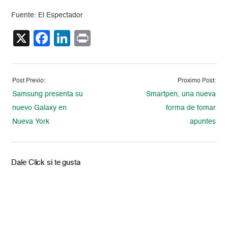
Fuente: El Espectador
X
Facebook
LinkedIn
Print
Post Previo:
Proximo Post:
Samsung presenta su
Smartpen, una nueva
nuevo Galaxy en
forma de tomar
Nueva York
apuntes
Dale Click si te gusta