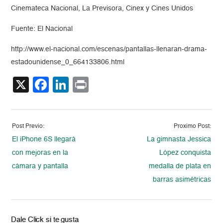
Cinemateca Nacional, La Previsora, Cinex y Cines Unidos
Fuente: El Nacional
http://www.el-nacional.com/escenas/pantallas-llenaran-drama-
estadounidense_0_664133806.html
X
Facebook
LinkedIn
Print
Post Previo:
Proximo Post:
El iPhone 6S llegará
La gimnasta Jessica
con mejoras en la
López conquista
cámara y pantalla
medalla de plata en
barras asimétricas
Dale Click si te gusta