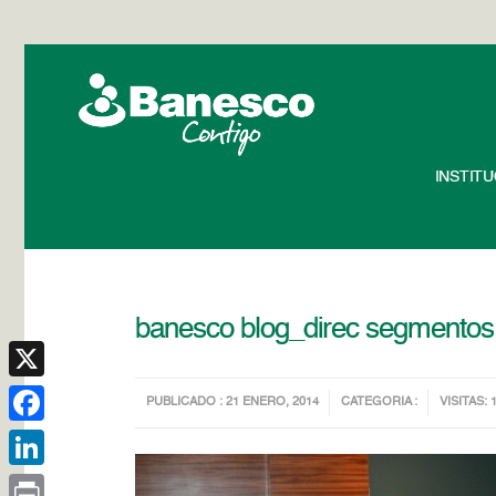
INSTIT
banesco blog_direc segmentos 
X
PUBLICADO : 21 ENERO, 2014
CATEGORIA :
VISITAS: 
Facebook
LinkedIn