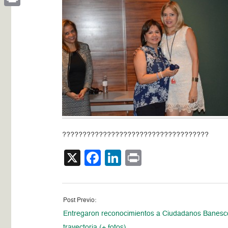
Print
????????????????????????????????????
X
Facebook
LinkedIn
Print
Post Previo:
Entregaron reconocimientos a Ciudadanos Banesc
trayectoria (+ fotos)