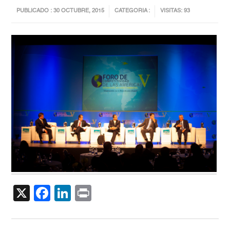
PUBLICADO : 30 OCTUBRE, 2015
CATEGORIA :
VISITAS: 93
X
Facebook
LinkedIn
Print