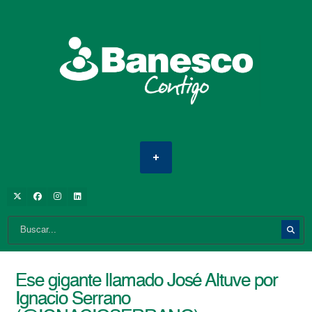
Ese gigante llamado José Altuve por
Ignacio Serrano