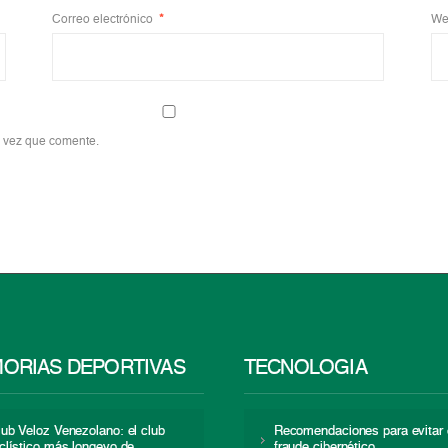
Correo electrónico
*
We
a vez que comente.
ORIAS DEPORTIVAS
TECNOLOGÍA
lub Veloz Venezolano: el club
Recomendaciones para evitar 
iclístico más longevo de
fraude cibernético