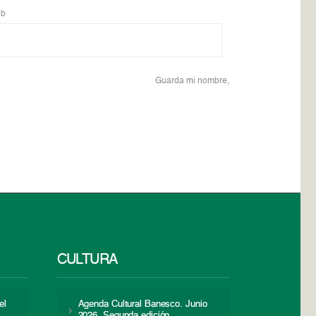
b
Guarda mi nombre,
CULTURA
el
Agenda Cultural Banesco. Junio
2026. Segunda edición