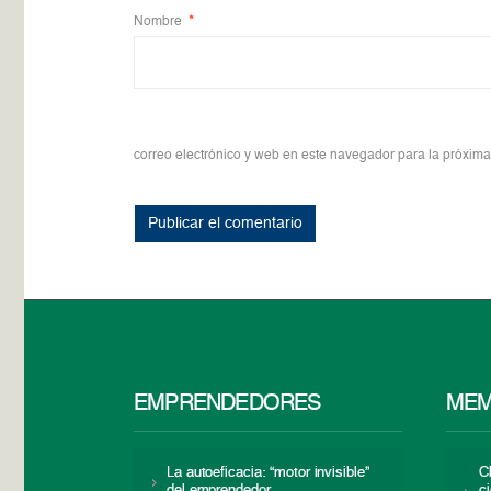
Nombre
*
correo electrónico y web en este navegador para la próxim
EMPRENDEDORES
MEM
La autoeficacia: “motor invisible”
C
del emprendedor
c