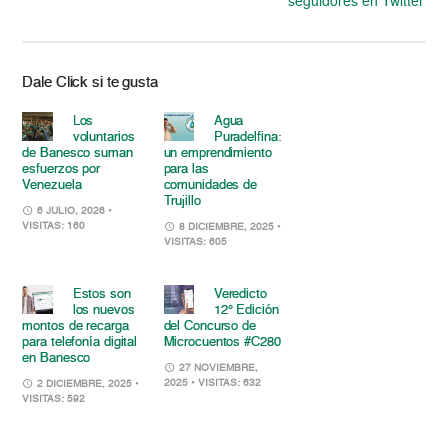
seguidores en Twitter
Dale Click si te gusta
Los
Agua
voluntarios
Puradelfina:
de Banesco suman
un emprendimiento
esfuerzos por
para las
Venezuela
comunidades de
Trujillo
6 JULIO, 2026
•
VISITAS: 160
8 DICIEMBRE, 2025
•
VISITAS: 605
Estos son
Veredicto
los nuevos
12° Edición
montos de recarga
del Concurso de
para telefonía digital
Microcuentos #C280
en Banesco
27 NOVIEMBRE,
2025
• VISITAS: 632
2 DICIEMBRE, 2025
•
VISITAS: 592