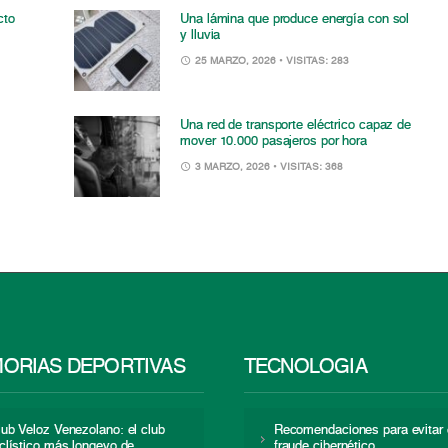
cto
Una lámina que produce energía con sol
y lluvia
25 MARZO, 2026
• VISITAS: 283
Una red de transporte eléctrico capaz de
mover 10.000 pasajeros por hora
3 MARZO, 2026
• VISITAS: 368
ORIAS DEPORTIVAS
TECNOLOGÍA
lub Veloz Venezolano: el club
Recomendaciones para evitar 
iclístico más longevo de
fraude cibernético