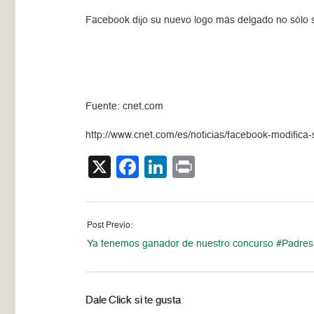
Facebook dijo su nuevo logo más delgado no sólo ser
Fuente: cnet.com
http://www.cnet.com/es/noticias/facebook-modifica
X
Facebook
LinkedIn
Print
Post Previo:
Ya tenemos ganador de nuestro concurso #Padre
Dale Click si te gusta