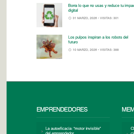
Borra lo que no usas y reduce tu impa
digital
31 MARZO, 2026
• VISITAS: 301
Los pulpos inspiran a los robots del
futuro
10 MARZO, 2026
• VISITAS: 388
EMPRENDEDORES
MEM
La autoeficacia: “motor invisible”
C
del emprendedor
c