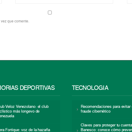
a vez que comente.
ORIAS DEPORTIVAS
TECNOLOGÍA
lub Veloz Venezolano: el club
Recomendaciones para evitar 
iclístico más longevo de
fraude cibernético
enezuela
Claves para proteger tu cuent
era Fortique: voz de la hazaña
Banesco: conoce cómo preven