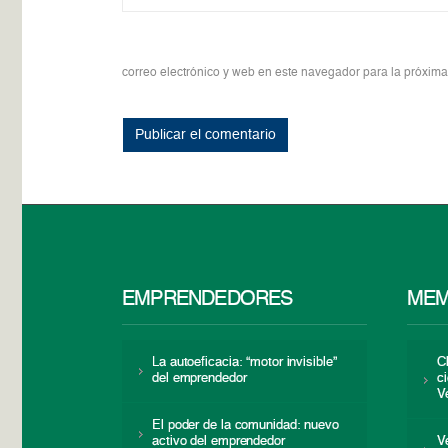
correo electrónico y web en este navegador para la próxim
EMPRENDEDORES
MEM
La autoeficacia: “motor invisible”
C
del emprendedor
c
V
El poder de la comunidad: nuevo
activo del emprendedor
V