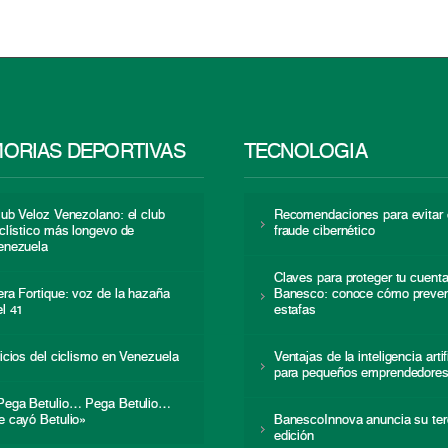
ORIAS DEPORTIVAS
TECNOLOGÍA
lub Veloz Venezolano: el club
Recomendaciones para evitar 
iclístico más longevo de
fraude cibernético
enezuela
Claves para proteger tu cuent
era Fortique: voz de la hazaña
Banesco: conoce cómo preven
el 41
estafas
nicios del ciclismo en Venezuela
Ventajas de la inteligencia artif
para pequeños emprendedore
Pega Betulio… Pega Betulio…
e cayó Betulio»
BanescoInnova anuncia su ter
edición