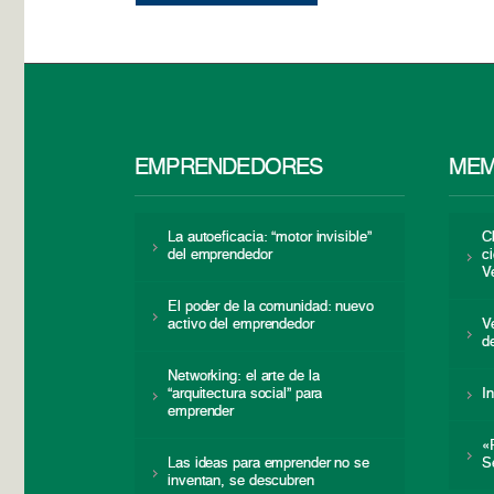
EMPRENDEDORES
MEM
La autoeficacia: “motor invisible”
C
del emprendedor
c
V
El poder de la comunidad: nuevo
activo del emprendedor
V
d
Networking: el arte de la
“arquitectura social” para
I
emprender
«
Las ideas para emprender no se
S
inventan, se descubren