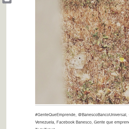
Print
#GenteQueEmprende, @BanescoBancoUniversal, @i
Venezuela, Facebook Banesco, Gente que emprende,