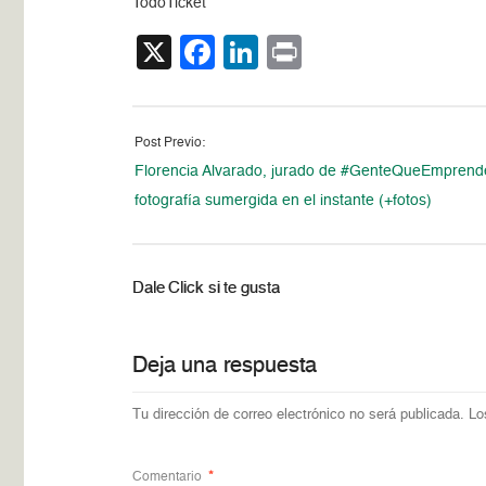
TodoTicket
X
Facebook
LinkedIn
Print
Post Previo:
Florencia Alvarado, jurado de #GenteQueEmprend
fotografía sumergida en el instante (+fotos)
Dale Click si te gusta
Deja una respuesta
Tu dirección de correo electrónico no será publicada.
Lo
Comentario
*