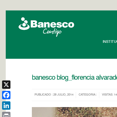
INSTIT
banesco blog_florencia alvarad
X
PUBLICADO : 28 JULIO, 2014
CATEGORIA :
VISITAS: 1
Facebook
LinkedIn