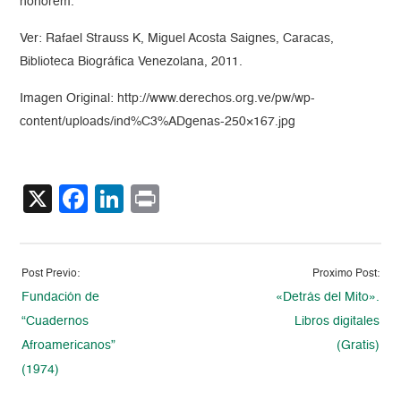
honorem.
Ver: Rafael Strauss K, Miguel Acosta Saignes, Caracas,
Biblioteca Biográfica Venezolana, 2011.
Imagen Original: http://www.derechos.org.ve/pw/wp-
content/uploads/ind%C3%ADgenas-250×167.jpg
X
Facebook
LinkedIn
Print
Post Previo:
Proximo Post:
Fundación de
«Detrás del Mito».
“Cuadernos
Libros digitales
Afroamericanos”
(Gratis)
(1974)