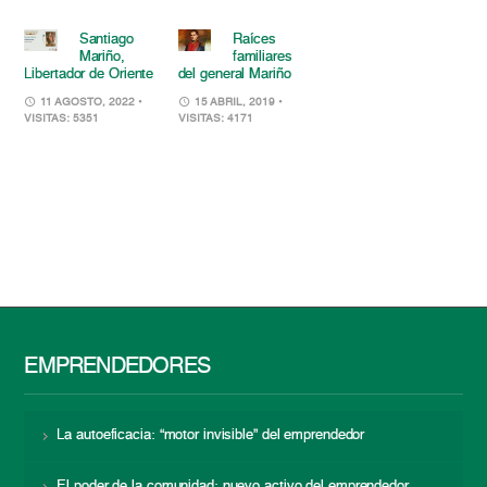
Santiago
Raíces
Mariño,
familiares
Libertador de Oriente
del general Mariño
11 AGOSTO, 2022
•
15 ABRIL, 2019
•
VISITAS: 5351
VISITAS: 4171
EMPRENDEDORES
La autoeficacia: “motor invisible” del emprendedor
El poder de la comunidad: nuevo activo del emprendedor