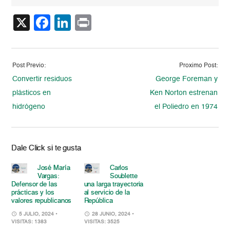
X
Facebook
LinkedIn
Print
Post Previo:
Proximo Post:
Convertir residuos
George Foreman y
plásticos en
Ken Norton estrenan
hidrógeno
el Poliedro en 1974
Dale Click si te gusta
José María
Carlos
Vargas:
Soublette
Defensor de las
una larga trayectoria
prácticas y los
al servicio de la
valores republicanos
República
5 JULIO, 2024
•
28 JUNIO, 2024
•
VISITAS: 1383
VISITAS: 3525