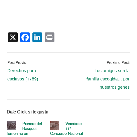
X
Facebook
LinkedIn
Print
Post Previo:
Proximo Post:
Derechos para
Los amigos son la
esclavos (1789)
familia escogida… por
nuestros genes
Dale Click si te gusta
Pionero del
Veredicto
Básquet
11°
femenino en
Concurso Nacional