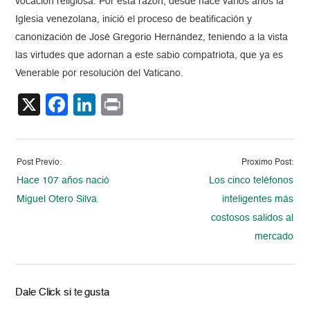
vocación religiosa. Por esta razón, desde hace varios años la
Iglesia venezolana, inició el proceso de beatificación y
canonización de José Gregorio Hernández, teniendo a la vista
las virtudes que adornan a este sabio compatriota, que ya es
Venerable por resolución del Vaticano.
X
Facebook
LinkedIn
Print
Post Previo:
Proximo Post:
Hace 107 años nació
Los cinco teléfonos
Miguel Otero Silva
inteligentes más
costosos salidos al
mercado
Dale Click si te gusta